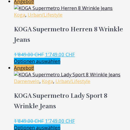
Angebot!
Koga
,
Urban/Lifestyle
KOGA Supermetro Herren 8 Wrinkle
Jeans
Ursprünglicher
Aktueller
1'849.00
CHF
1'749.00
CHF
Preis
Preis
Optionen auswählen
war:
ist:
Angebot!
1'849.00 CHF
1'749.00 CHF.
Damenvelo
,
Koga
,
Urban/Lifestyle
KOGA Supermetro Lady Sport 8
Wrinkle Jeans
Ursprünglicher
Aktueller
1'849.00
CHF
1'749.00
CHF
Preis
Preis
Optionen auswählen