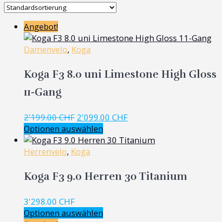
Angebot!
Damenvelo
,
Koga
Koga F3 8.0 uni Limestone High Gloss
11-Gang
Ursprünglicher
Aktueller
2'199.00
CHF
2'099.00
CHF
Preis
Preis
Optionen auswählen
war:
ist:
2'199.00 CHF
2'099.00 CHF.
Herrenvelo
,
Koga
Koga F3 9.0 Herren 30 Titanium
3'298.00
CHF
Optionen auswählen