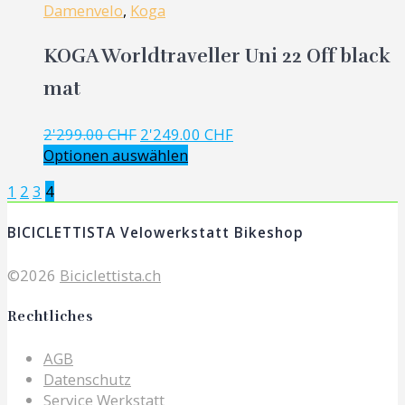
Damenvelo
,
Koga
KOGA Worldtraveller Uni 22 Off black
mat
Ursprünglicher
Aktueller
2'299.00
CHF
2'249.00
CHF
Preis
Preis
Optionen auswählen
war:
ist:
Posts
Page
Page
Page
Page
1
2
3
4
2'299.00 CHF
2'249.00 CHF.
navigation
BICICLETTISTA Velowerkstatt Bikeshop
©2026
Biciclettista.ch
Rechtliches
AGB
Datenschutz
Service Werkstatt