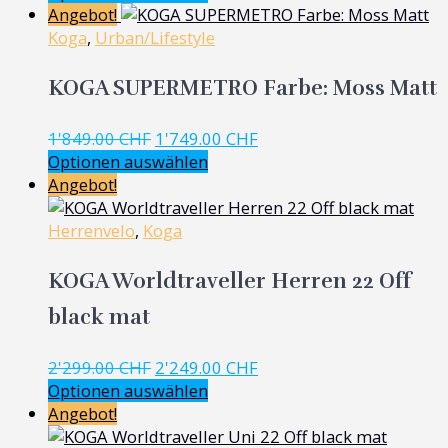
war:
ist:
Angebot!
1'849.00 CHF
1'749.00 CHF.
Koga
,
Urban/Lifestyle
KOGA SUPERMETRO Farbe: Moss Matt
Ursprünglicher
Aktueller
1'849.00
CHF
1'749.00
CHF
Preis
Preis
Optionen auswählen
war:
ist:
Angebot!
1'849.00 CHF
1'749.00 CHF.
Herrenvelo
,
Koga
KOGA Worldtraveller Herren 22 Off
black mat
Ursprünglicher
Aktueller
2'299.00
CHF
2'249.00
CHF
Preis
Preis
Optionen auswählen
war:
ist:
Angebot!
2'299.00 CHF
2'249.00 CHF.