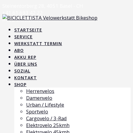
Skip
Steinentorberg 28, 4051 Basel - CH
to
+41 61 693 42 22
content
info@biciclettista.ch
STARTSEITE
SERVICE
WERKSTATT TERMIN
ABO
AKKU REP
ÜBER UNS
SOZIAL
KONTAKT
SHOP
Herrenvelos
Damenvelo
Urban / Lifestyle
Sportvelo
Cargovelo / 3-Rad
Elektrovelo 25kmh
Elektrovelo 45kmh