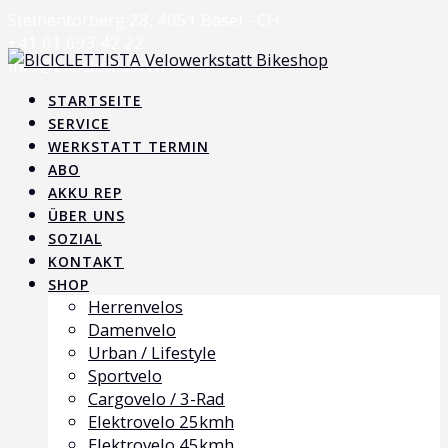
Skip
Steinentorberg 28, 4051 Basel - CH
to
+41 61 693 42 22
content
info@biciclettista.ch
STARTSEITE
SERVICE
WERKSTATT TERMIN
ABO
AKKU REP
ÜBER UNS
SOZIAL
KONTAKT
SHOP
Herrenvelos
Damenvelo
Urban / Lifestyle
Sportvelo
Cargovelo / 3-Rad
Elektrovelo 25kmh
Elektrovelo 45kmh