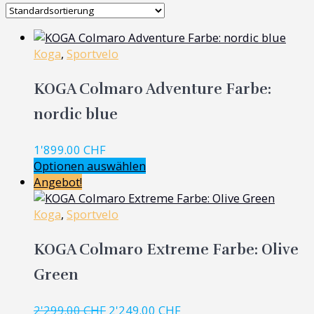
Koga
,
Sportvelo
KOGA Colmaro Adventure Farbe:
nordic blue
1'899.00
CHF
Optionen auswählen
Angebot!
Koga
,
Sportvelo
KOGA Colmaro Extreme Farbe: Olive
Green
Ursprünglicher
Aktueller
2'299.00
CHF
2'249.00
CHF