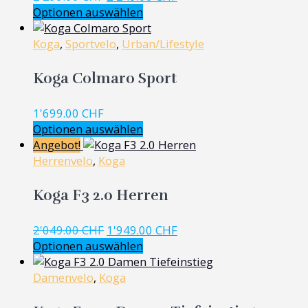
Preis
Preis
Optionen auswählen
war:
ist:
2'299.00 CHF
2'249.00 CHF.
Koga
,
Sportvelo
,
Urban/Lifestyle
Koga Colmaro Sport
1'699.00
CHF
Optionen auswählen
Angebot!
Herrenvelo
,
Koga
Koga F3 2.0 Herren
Ursprünglicher
Aktueller
2'049.00
CHF
1'949.00
CHF
Preis
Preis
Optionen auswählen
war:
ist:
2'049.00 CHF
1'949.00 CHF.
Damenvelo
,
Koga