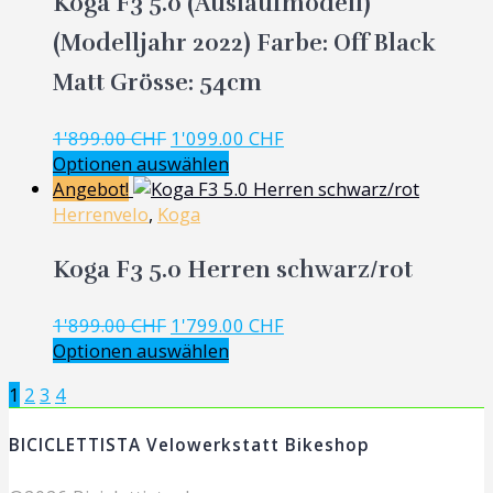
Koga F3 5.0 (Auslaufmodell)
(Modelljahr 2022) Farbe: Off Black
Matt Grösse: 54cm
Ursprünglicher
Aktueller
1'899.00
CHF
1'099.00
CHF
Preis
Preis
Optionen auswählen
war:
ist:
Angebot!
1'899.00 CHF
1'099.00 CHF.
Herrenvelo
,
Koga
Koga F3 5.0 Herren schwarz/rot
Ursprünglicher
Aktueller
1'899.00
CHF
1'799.00
CHF
Preis
Preis
Optionen auswählen
war:
ist:
Posts
Page
Page
Page
Page
1
2
3
4
1'899.00 CHF
1'799.00 CHF.
navigation
BICICLETTISTA Velowerkstatt Bikeshop