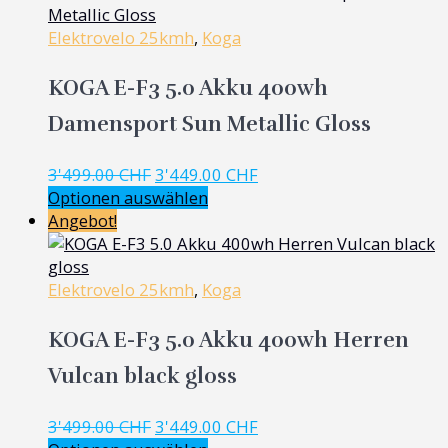
Elektrovelo 25kmh
,
Koga
KOGA E-F3 5.0 Akku 400wh
Damensport Sun Metallic Gloss
Ursprünglicher
Aktueller
3'499.00
CHF
3'449.00
CHF
Preis
Preis
Optionen auswählen
war:
ist:
Angebot!
3'499.00 CHF
3'449.00 CHF.
Elektrovelo 25kmh
,
Koga
KOGA E-F3 5.0 Akku 400wh Herren
Vulcan black gloss
Ursprünglicher
Aktueller
3'499.00
CHF
3'449.00
CHF