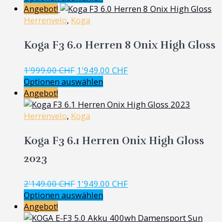
Angebot!
Herrenvelo
,
Koga
Koga F3 6.0 Herren 8 Onix High Gloss
Ursprünglicher
Aktueller
1'999.00
CHF
1'949.00
CHF
Preis
Preis
Optionen auswählen
war:
ist:
Angebot!
1'999.00 CHF
1'949.00 CHF.
Herrenvelo
,
Koga
Koga F3 6.1 Herren Onix High Gloss
2023
Ursprünglicher
Aktueller
2'149.00
CHF
1'949.00
CHF
Preis
Preis
Optionen auswählen
war:
ist:
Angebot!
2'149.00 CHF
1'949.00 CHF.