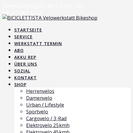
Skip
Steinentorberg 28, 4051 Basel - CH
to
+41 61 693 42 22
content
info@biciclettista.ch
STARTSEITE
SERVICE
WERKSTATT TERMIN
ABO
AKKU REP
ÜBER UNS
SOZIAL
KONTAKT
SHOP
Herrenvelos
Damenvelo
Urban / Lifestyle
Sportvelo
Cargovelo / 3-Rad
Elektrovelo 25kmh
Elektrovelo 45kmh