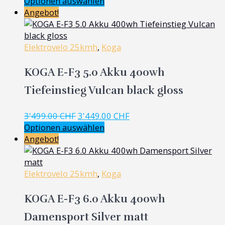
Preis
Preis
Optionen auswählen
war:
ist:
Angebot!
3'499.00 CHF
3'449.00 CHF.
Elektrovelo 25kmh
,
Koga
KOGA E-F3 5.0 Akku 400wh
Tiefeinstieg Vulcan black gloss
Ursprünglicher
Aktueller
3'499.00
CHF
3'449.00
CHF
Preis
Preis
Optionen auswählen
war:
ist:
Angebot!
3'499.00 CHF
3'449.00 CHF.
Elektrovelo 25kmh
,
Koga
KOGA E-F3 6.0 Akku 400wh
Damensport Silver matt