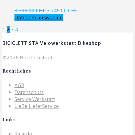
Ursprünglicher
Aktueller
3'799.00
CHF
3'749.00
CHF
Preis
Preis
Optionen auswählen
war:
ist:
Posts
Page
Page
Page
Page
1
2
3
4
3'799.00 CHF
3'749.00 CHF.
navigation
BICICLETTISTA Velowerkstatt Bikeshop
©2026
Biciclettista.ch
Rechtliches
AGB
Datenschutz
Service Werkstatt
LieBe LieferService
Links
Ricardo