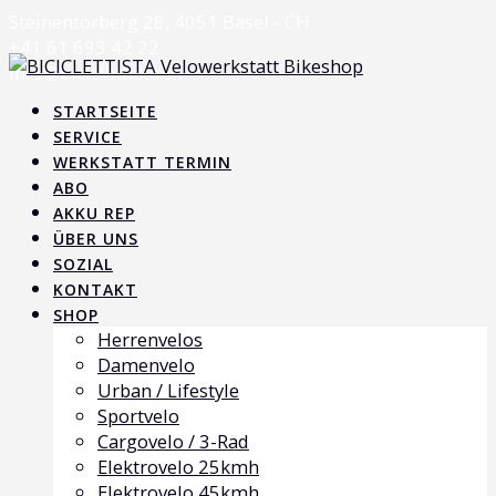
Skip
Steinentorberg 28, 4051 Basel - CH
to
+41 61 693 42 22
content
info@biciclettista.ch
STARTSEITE
SERVICE
WERKSTATT TERMIN
ABO
AKKU REP
ÜBER UNS
SOZIAL
KONTAKT
SHOP
Herrenvelos
Damenvelo
Urban / Lifestyle
Sportvelo
Cargovelo / 3-Rad
Elektrovelo 25kmh
Elektrovelo 45kmh