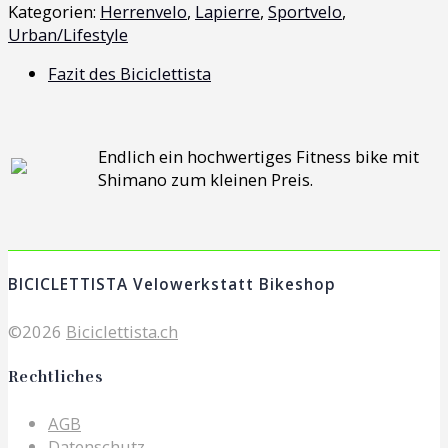
3.0
Kategorien:
Herrenvelo
,
Lapierre
,
Sportvelo
,
Disc
Urban/Lifestyle
Menge
Fazit des Biciclettista
Endlich ein hochwertiges Fitness bike mit
Shimano zum kleinen Preis.
BICICLETTISTA Velowerkstatt Bikeshop
©2026
Biciclettista.ch
Rechtliches
AGB
Datenschutz