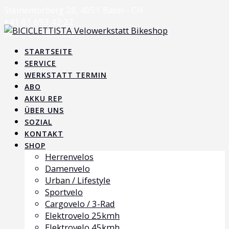
Skip
Steinentorberg 28, 4051 Basel - CH
to
+41 61 693 42 22
content
info@biciclettista.ch
STARTSEITE
SERVICE
WERKSTATT TERMIN
ABO
AKKU REP
ÜBER UNS
SOZIAL
KONTAKT
SHOP
Herrenvelos
Damenvelo
Urban / Lifestyle
Sportvelo
Cargovelo / 3-Rad
Elektrovelo 25kmh
Elektrovelo 45kmh