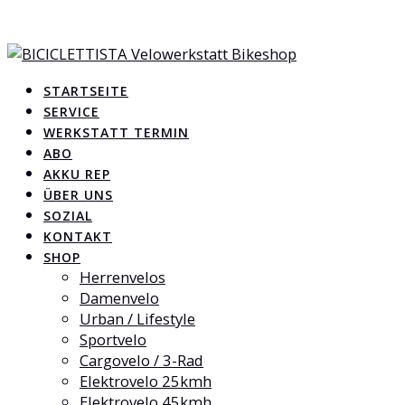
Skip
Steinentorberg 28, 4051 Basel - CH
to
+41 61 693 42 22
content
info@biciclettista.ch
STARTSEITE
SERVICE
WERKSTATT TERMIN
ABO
AKKU REP
ÜBER UNS
SOZIAL
KONTAKT
SHOP
Herrenvelos
Damenvelo
Urban / Lifestyle
Sportvelo
Cargovelo / 3-Rad
Elektrovelo 25kmh
Elektrovelo 45kmh