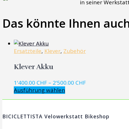
in seiner Werkstat
Blue
Grösse:
Das könnte Ihnen auch
M
Modelljahr:
2024
Motor:
600W
Ersatzteile
,
Klever
,
Zubehör
(ohne
Akku)
Klever Akku
Menge
Preisspanne:
1'400.00
CHF
–
2'500.00
CHF
Dieses
1'400.00 CHF
Ausführung wählen
Produkt
bis
weist
2'500.00 CHF
mehrere
BICICLETTISTA Velowerkstatt Bikeshop
Varianten
auf.