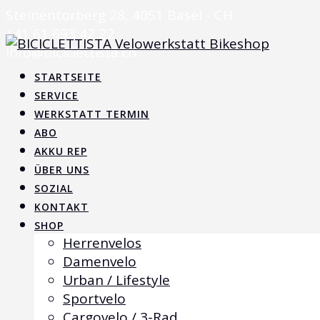
Skip
Steinentorberg 28, 4051 Basel - CH
to
+41 61 693 42 22
content
info@biciclettista.ch
STARTSEITE
SERVICE
WERKSTATT TERMIN
ABO
AKKU REP
ÜBER UNS
SOZIAL
KONTAKT
SHOP
Herrenvelos
Damenvelo
Urban / Lifestyle
Sportvelo
Cargovelo / 3-Rad