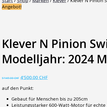
Start
/
Shop
/
Marken
/
Klever
/ Klever N Pinion 
Angebot!
Klever N Pinion Sw
Modelljahr: 2024 
Ursprünglicher
Aktueller
4'500.00
CHF
5'149.00
CHF
Preis
Preis
auf den Punkt:
war:
ist:
5'149.00 CHF
4'500.00 CHF.
Gebaut für Menschen bis zu 205cm
Leistungsstarker 600-Watt-Motor für echte