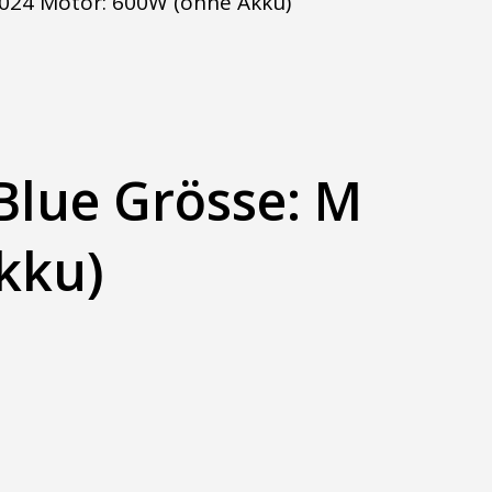
 2024 Motor: 600W (ohne Akku)
 Blue Grösse: M
kku)