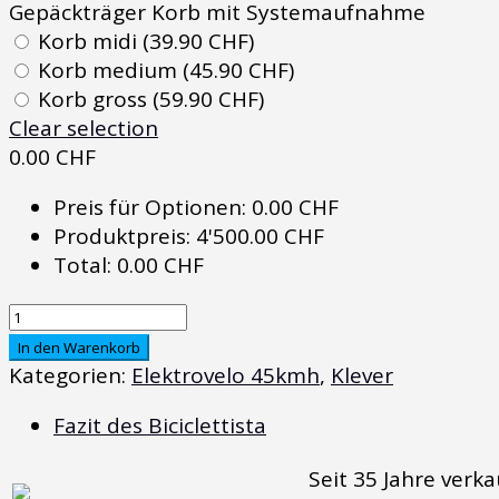
Gepäckträger Korb mit Systemaufnahme
Korb midi (39.90 CHF)
Korb medium (45.90 CHF)
Korb gross (59.90 CHF)
Clear selection
0.00
CHF
Preis für Optionen:
0.00
CHF
Produktpreis:
4'500.00
CHF
Total:
0.00
CHF
Klever
N
In den Warenkorb
Pinion
Kategorien:
Elektrovelo 45kmh
,
Klever
Swiss
Fazit des Biciclettista
45
Farbe:
Seit 35 Jahre verk
Magic