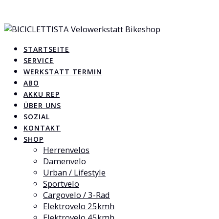
Skip
Steinentorberg 28, 4051 Basel - CH
to
+41 61 693 42 22
content
info@biciclettista.ch
STARTSEITE
SERVICE
WERKSTATT TERMIN
ABO
AKKU REP
ÜBER UNS
SOZIAL
KONTAKT
SHOP
Herrenvelos
Damenvelo
Urban / Lifestyle
Sportvelo
Cargovelo / 3-Rad
Elektrovelo 25kmh
Elektrovelo 45kmh